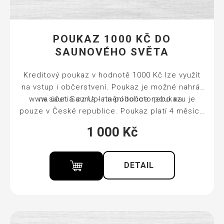
POUKAZ 1000 KČ DO
SAUNOVÉHO SVĚTA
Kreditový poukaz v hodnotě 1000 Kč lze využít
na vstup i občerstvení. Poukaz je možné nahrát
www.saunia.cz
na účet Saunia - na pobočce nebo na
Uplatnění tohoto poukazu je
pouze v České republice. Poukaz platí 4 měsíce
od zakoupení. Ručník a prostěradlo v ceně
1 000
Kč
vstupu.
DETAIL