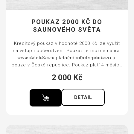
POUKAZ 2000 KČ DO
SAUNOVÉHO SVĚTA
Kreditový poukaz v hodnotě 2000 Kč lze využít
na vstup i občerstvení. Poukaz je možné nahrát
www.saunia.cz
na účet Saunia - na pobočce nebo na
Uplatnění tohoto poukazu je
pouze v České republice. Poukaz platí 4 měsíce
od zakoupení. Ručník a prostěradlo v ceně
2 000
Kč
vstupu.
DETAIL