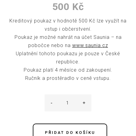
500
Kč
Kreditový poukaz v hodnotě 500 Kč lze využít na
vstup i občerstvení.
Poukaz je možné nahrát na účet Saunia – na
pobočce nebo na
www.saunia.cz
Uplatnění tohoto poukazu je pouze v České
republice.
Poukaz platí 4 měsíce od zakoupení.
Ručník a prostěradlo v ceně vstupu.
-
+
Poukaz
500
Kč
do
saunového
světa
PŘIDAT DO KOŠÍKU
množství