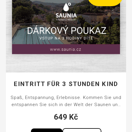
EINTRITT FÜR 3 STUNDEN KIND
Spaß, Entspannung, Erlebnisse. Kommen Sie und
entspannen Sie sich in der Welt der Saunen und
eines einzigartigen Thermalaußenbeckens mit
649
Kč
Mineralwasser und einem atemberaubenden
Blick auf Karlovy Vary.