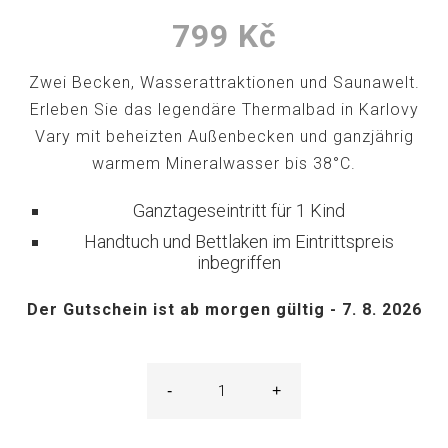
799
Kč
Zwei Becken, Wasserattraktionen und Saunawelt.
Erleben Sie das legendäre Thermalbad in Karlovy
Vary mit beheizten Außenbecken und ganzjährig
warmem Mineralwasser bis 38°C.
Ganztageseintritt für 1 Kind
Handtuch und Bettlaken im Eintrittspreis
inbegriffen
Der Gutschein ist ab morgen gültig - 7. 8. 2026
-
+
Ganztageseintritt
Kind
Menge