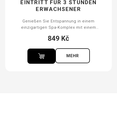
EINTRITT FÜR 3 STUNDEN
ERWACHSENER
Genießen Sie Entspannung in einem
einzigartigen Spa-Komplex mit einem
Thermalaußenbecken mit einer
849
Kč
Wassertemperatur von 38 °C, einer Saunawelt
und einem einzigartigen Blick auf das Zentrum
von Karlovy Vary.
MEHR