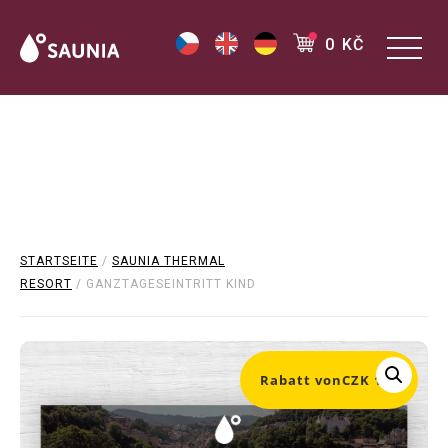
0 KČ
STARTSEITE
/
SAUNIA THERMAL
RESORT
/ GANZTAGESEINTRITT KIND
Rabatt von
CZK 100