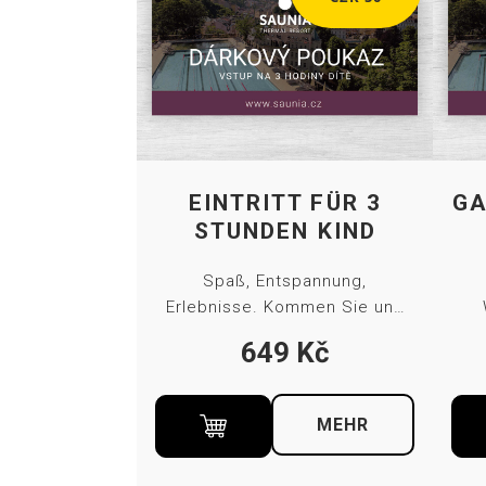
EINTRITT FÜR 3
GA
STUNDEN KIND
Spaß, Entspannung,
Erlebnisse. Kommen Sie und
entspannen Sie sich in der
Sa
649
Kč
Welt der Saunen und eines
l
einzigartigen
K
Thermalaußenbeckens mit
Au
MEHR
Mineralwasser und einem
w
atemberaubenden Blick auf