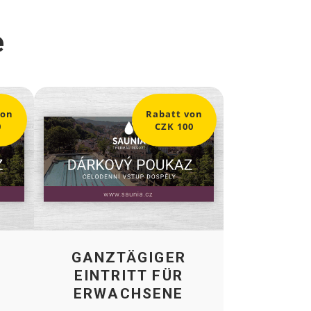
e
von
Rabatt von
0
CZK 100
3
GANZTÄGIGER
EINTRITT FÜR
ERWACHSENE