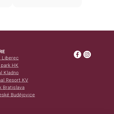
y.
das Zentrum von Karlsbad.
RE
 Liberec
e park HK
al Kladno
al Resort KV
 Bratislava
eské Budějovice