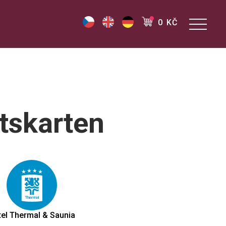
0 KČ
ttskarten
el Thermal & Saunia