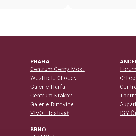
Zentrum von Karlovy Var
PRAHA
ANDE
Centrum Černý Most
Forum
Westfield Chodov
Orlic
Galerie Harfa
Centr
Centrum Krakov
Therm
Galerie Butovice
Aupark
VIVO! Hostivař
IGY Č
BRNO