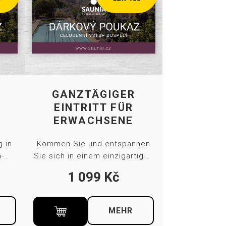
3
GANZTÄGIGER
EINTRITT FÜR
ERWACHSENE
 in
Kommen Sie und entspannen
a-
Sie sich in einem einzigartigen
Spa-Komplex mit Pool und
1 099
Kč
iner
ganzjährig warmem
°C,
Mineralwasser, einer
em
Saunawelt und einem
MEHR
as
atemberaubenden Blick auf