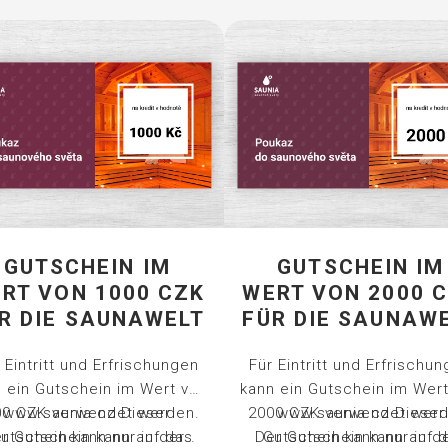
GUTSCHEIN IM
GUTSCHEIN IM
RT VON 1000 CZK
WERT VON 2000 
R DIE SAUNAWELT
FÜR DIE SAUNAW
 Eintritt und Erfrischungen
Für Eintritt und Erfrischu
 ein Gutschein im Wert von
kann ein Gutschein im Wer
00 CZK verwendet werden.
www.saunia.cz
Dieser
2000 CZK verwendet werd
www.saunia.cz
Dieser
r Gutschein kann auf das
utschein kann nur in der
Der Gutschein kann auf 
Gutschein kann nur in d