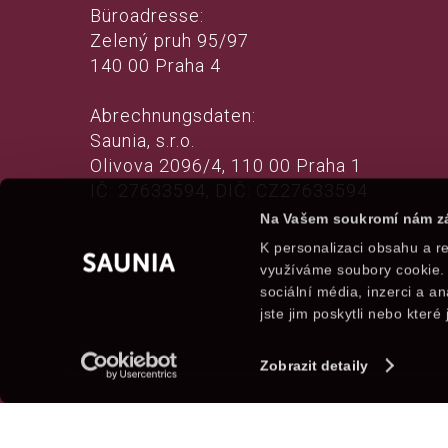
Büroadresse:
Zelený pruh 95/97
140 00 Praha 4
Abrechnungsdaten:
Saunia, s.r.o.
Olivova 2096/4, 110 00 Praha 1
IČ: 27633594, DIČ: CZ27633594
Na Vašem soukromí nám zá
K personalizaci obsahu a re
využíváme soubory cookie. 
sociální média, inzerci a a
jste jim poskytli nebo které 
Zobrazit detaily
© 