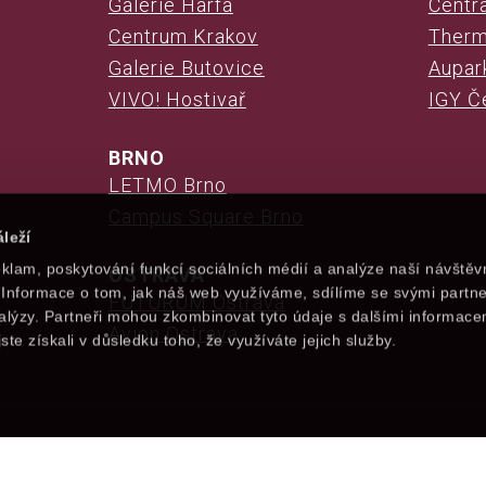
Galerie Harfa
Centr
Centrum Krakov
Therm
Galerie Butovice
Aupark
VIVO! Hostivař
IGY Č
BRNO
LETMO Brno
Campus Square Brno
leží
klam, poskytování funkcí sociálních médií a analýze naší návštěv
OSTRAVA
Informace o tom, jak náš web využíváme, sdílíme se svými partne
FUTURUM Ostrava
nalýzy. Partneři mohou zkombinovat tyto údaje s dalšími informace
Avion Ostrava
jste získali v důsledku toho, že využíváte jejich služby.
2024 Saunia, s.r.o. Alle Rechte vorbehalten. |
saunia