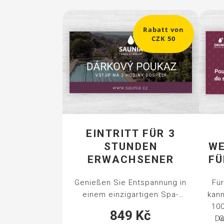
Rabatt von
CZK 50
EINTRITT FÜR 3
STUNDEN
WE
ERWACHSENER
FÜ
Genießen Sie Entspannung in
Für
einem einzigartigen Spa-
kann
Komplex mit einem
10
849
Kč
Thermalaußenbecken mit einer
De
G