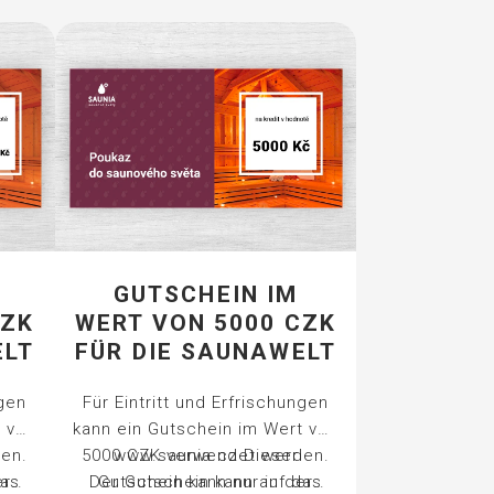
GUTSCHEIN IM
CZK
WERT VON 5000 CZK
ELT
FÜR DIE SAUNAWELT
ngen
Für Eintritt und Erfrischungen
t von
kann ein Gutschein im Wert von
en.
5000 CZK verwendet werden.
www.saunia.cz
Dieser
das
er
Der Gutschein kann auf das
Gutschein kann nur in der