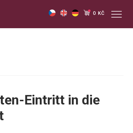
0 KČ
n-Eintritt in die
t