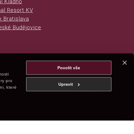
al Kladno
al Resort KV
 Bratislava
eské Budějovice
Povolit vše
nosti
ry pro
Upravit
mi, které
.cz