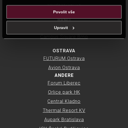
důsledku toho, že využíváte jejich služby.
VIVO! Hostivař
Povolit vše
BRNO
LETMO Brno
Upravit
Campus Square Brno
OSTRAVA
FUTURUM Ostrava
Avion Ostrava
ANDERE
Forum Liberec
Orlice park HK
Central Kladno
Thermal Resort KV
Aupark Bratislava