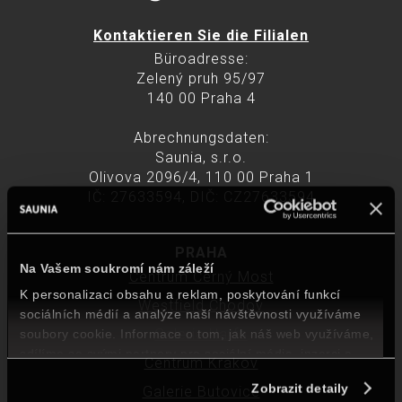
Kontaktieren Sie die Filialen
Büroadresse:
Zelený pruh 95/97
140 00 Praha 4
Abrechnungsdaten:
Saunia, s.r.o.
Olivova 2096/4, 110 00 Praha 1
IČ: 27633594, DIČ: CZ27633594
PRAHA
Na Vašem soukromí nám záleží
Centrum Černý Most
K personalizaci obsahu a reklam, poskytování funkcí
Westfield Chodov
sociálních médií a analýze naší návštěvnosti využíváme
Galerie Harfa
soubory cookie. Informace o tom, jak náš web využíváme,
sdílíme se svými partnery pro sociální média, inzerci a
Centrum Krakov
analýzy. Partneři mohou zkombinovat tyto údaje s dalšími
Zobrazit detaily
Galerie Butovice
informacemi, které jste jim poskytli nebo které jste získali v