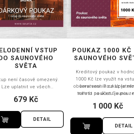
ELODENNÍ VSTUP
POUKAZ 1000 KČ
DO SAUNOVÉHO
SAUNOVÉHO SVĚ
SVĚTA
Kreditový poukaz v hodn
1000 Kč lze využít na vstu
tup není časově omezený.
občerstvení. Poukaz je m
www.saunia.cz
Uplatněn
Lze uplatnit ve všech
tohoto poukazu je pouze
nahrát na účet Saunia - 
unových světech Saunia v
679
Kč
České republice. Poukaz p
pobočce nebo na
R, kromě Thermal Resort
1 000
Kč
4 měsíce od zakoupení. Ru
rlovy Vary. Poukaz platí 4
a prostěradlo v ceně vstu
íce. Ručník a prostěradlo v
DETAIL
ceně vstupu.
DETAIL