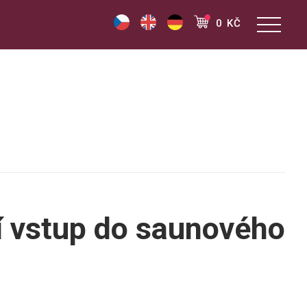
0 KČ
 vstup do saunového
t