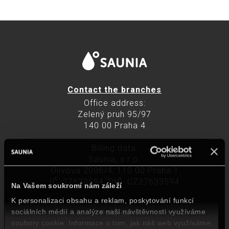
Contact the branches
Office address:
Zelený pruh 95/97
140 00 Praha 4
Billing data:
Saunia, s.r.o.
Olivova 2096/4, 110 00 Praha 1
IČ: 27633594, DIČ: CZ27633594
Na Vašem soukromí nám záleží
K personalizaci obsahu a reklam, poskytování funkcí
sociálních médií a analýze naší návštěvnosti využíváme
PRAHA
soubory cookie. Informace o tom, jak náš web využíváme,
Centrum Černý Most