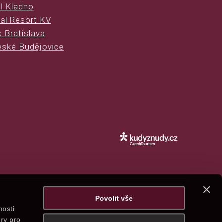
l Kladno
al Resort KV
 Bratislava
eské Budějovice
Povolit vše
nosti
ry pro