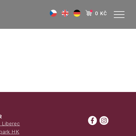
0 KČ
R
 Liberec
 park HK