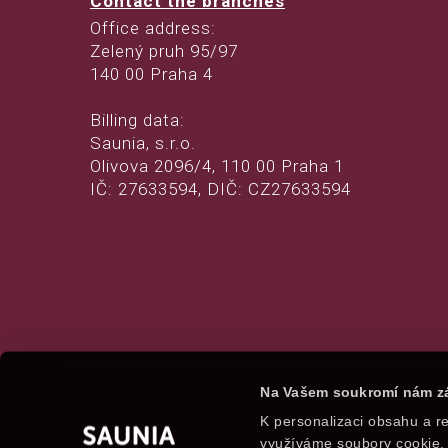
Contact the branches
Office address:
Zelený pruh 95/97
140 00 Praha 4
Billing data:
Saunia, s.r.o.
Olivova 2096/4, 110 00 Praha 1
IČ: 27633594, DIČ: CZ27633594
Na Vašem soukromí nám zá
K personalizaci obsahu a re
využíváme soubory cookie. 