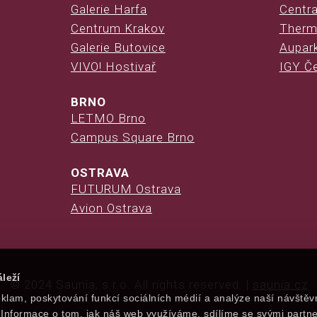
Galerie Harfa
Centra
Centrum Krakov
Therm
Galerie Butovice
Aupark
VIVO! Hostivař
IGY Č
BRNO
LETMO Brno
Campus Square Brno
OSTRAVA
FUTURUM Ostrava
Avion Ostrava
leží
© 2024 Saunia, s.r.o. All rights reserved. |
saunia.cz
klam, poskytování funkcí sociálních médií a analýze naší návštěv
Informace o tom, jak náš web využíváme, sdílíme se svými partne