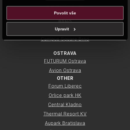
důsledku toho, že využíváte jejich služby.
VIVO! Hostivař
Povolit vše
BRNO
Upravit
LETMO Brno
Campus Square Brno
OSTRAVA
FUTURUM Ostrava
Avion Ostrava
OTHER
Forum Liberec
Orlice park HK
Central Kladno
Thermal Resort KV
Aupark Bratislava