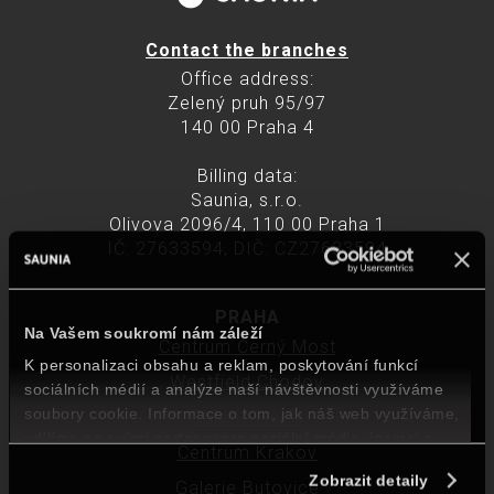
Contact the branches
Office address:
Zelený pruh 95/97
140 00 Praha 4
Billing data:
Saunia, s.r.o.
Olivova 2096/4, 110 00 Praha 1
IČ: 27633594, DIČ: CZ27633594
PRAHA
Na Vašem soukromí nám záleží
Centrum Černý Most
K personalizaci obsahu a reklam, poskytování funkcí
Westfield Chodov
sociálních médií a analýze naší návštěvnosti využíváme
soubory cookie. Informace o tom, jak náš web využíváme,
Galerie Harfa
sdílíme se svými partnery pro sociální média, inzerci a
Centrum Krakov
analýzy. Partneři mohou zkombinovat tyto údaje s dalšími
Zobrazit detaily
informacemi, které jste jim poskytli nebo které jste získali v
Galerie Butovice