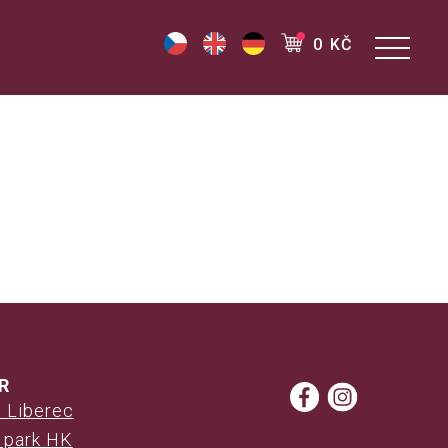
0 KČ
R
 Liberec
e park HK