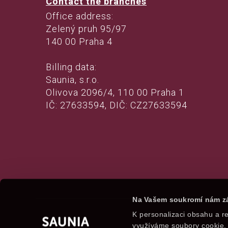
Contact the branches
Office address:
Zelený pruh 95/97
140 00 Praha 4
Billing data:
Saunia, s.r.o.
Olivova 2096/4, 110 00 Praha 1
IČ: 27633594, DIČ: CZ27633594
Na Vašem soukromí nám zá
K personalizaci obsahu a re
využíváme soubory cookie. 