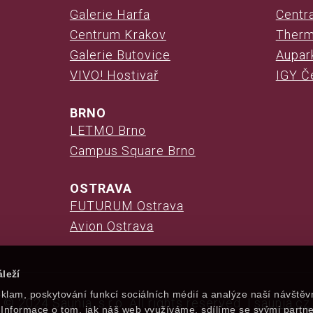
Galerie Harfa
Centr
Centrum Krakov
Therm
Galerie Butovice
Aupark
VIVO! Hostivař
IGY Č
BRNO
LETMO Brno
Campus Square Brno
OSTRAVA
FUTURUM Ostrava
Avion Ostrava
leží
klam, poskytování funkcí sociálních médií a analýze naší návštěv
© 2024 Saunia, s.r.o. All rights reserved. |
saunia.cz
Informace o tom, jak náš web využíváme, sdílíme se svými partne