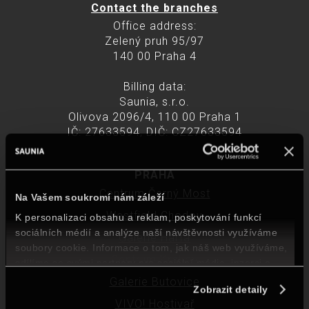
Contact the branches
Office address:
Zelený pruh 95/97
140 00 Praha 4
Billing data:
Saunia, s.r.o.
Olivova 2096/4, 110 00 Praha 1
IČ: 27633594, DIČ: CZ27633594
PRAHA
Centrum Černý Most
Na Vašem soukromí nám záleží
Westfield Chodov
K personalizaci obsahu a reklam, poskytování funkcí
sociálních médií a analýze naší návštěvnosti využíváme
Galerie Harfa
soubory cookie. Informace o tom, jak náš web využíváme,
Centrum Krakov
sdílíme se svými partnery pro sociální média, inzerci a
analýzy. Partneři mohou zkombinovat tyto údaje s dalšími
Galerie Butovice
Zobrazit detaily
informacemi, které jste jim poskytli nebo které jste získali v
VIVO! Hostivař
důsledku toho, že využíváte jejich služby.