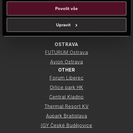
Povolit vše
BRNO
LETMO Brno
Upravit
Campus Square Brno
OSTRAVA
FUTURUM Ostrava
Avion Ostrava
OTHER
Forum Liberec
Orlice park HK
Central Kladno
Thermal Resort KV
Aupark Bratislava
IGY České Budějovice